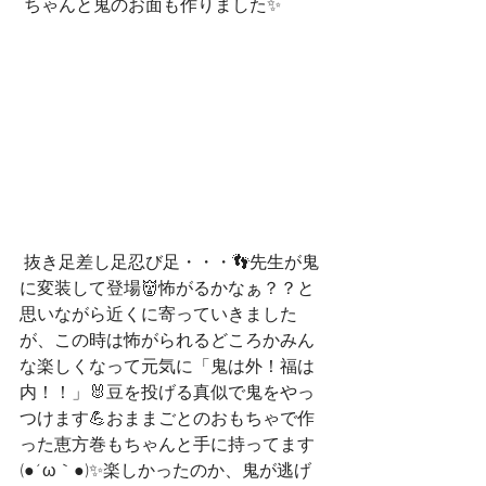
 ちゃんと鬼のお面も作りました✨
 抜き足差し足忍び足・・・👣先生が鬼
に変装して登場👹怖がるかなぁ？？と
思いながら近くに寄っていきました
が、この時は怖がられるどころかみん
な楽しくなって元気に「鬼は外！福は
内！！」🐰豆を投げる真似で鬼をやっ
つけます💪おままごとのおもちゃで作
った恵方巻もちゃんと手に持ってます
(●´ω｀●)✨楽しかったのか、鬼が逃げ