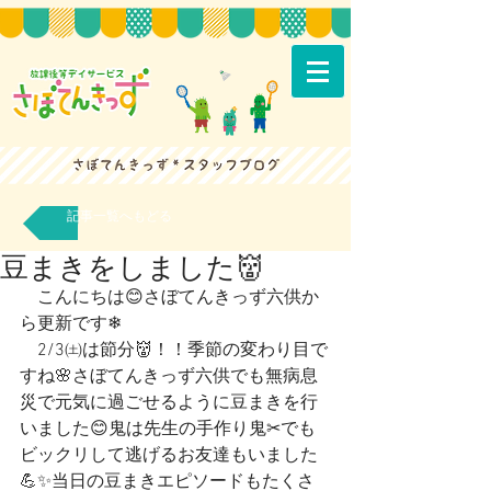
記事一覧へもどる
豆まきをしました👹
　こんにちは😊さぼてんきっず六供か
ら更新です❄
　2/3㈯は節分👹！！季節の変わり目で
すね🌸さぼてんきっず六供でも無病息
災で元気に過ごせるように豆まきを行
いました😊鬼は先生の手作り鬼✂でも
ビックリして逃げるお友達もいました
💪✨当日の豆まきエピソードもたくさ