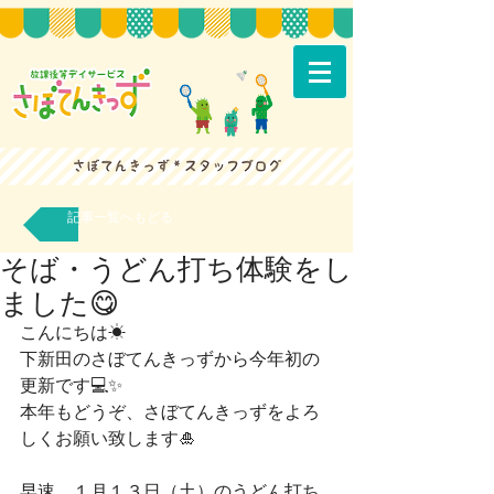
記事一覧へもどる
そば・うどん打ち体験をし
ました😋
こんにちは☀
下新田のさぼてんきっずから今年初の
更新です💻✨
本年もどうぞ、さぼてんきっずをよろ
しくお願い致します🎍
早速、１月１３日（土）のうどん打ち