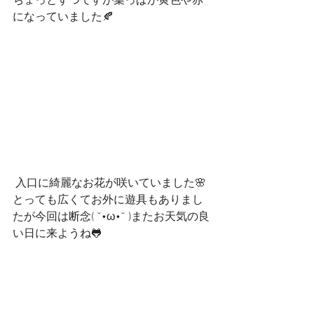
ちょっとずつですが葉っぱが黄色や赤
になっていました🍂
 入口に綺麗なお花が咲いていました🌸
とっても広くてお外に遊具もありまし
たが今回は断念( ˘•ω•˘ )またお天気の良
い日に来ようね🐸