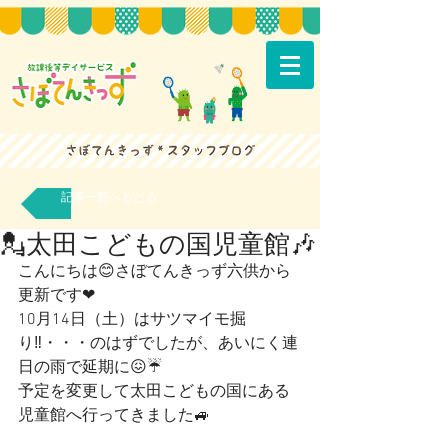
記事一覧へもどる
💂太田こどもの国児童館🎶
こんにちは😊さぼてんきっず六供から
更新です❤
10月14日（土）はサツマイモ掘
り‼・・・のはずでしたが、あいにく連
日の雨で延期に😖☔
予定を変更して太田こどもの国にある
児童館へ行ってきました🚙