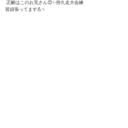
 正解はこのお兄さん😊✨持久走大会練
習頑張ってます💪✨