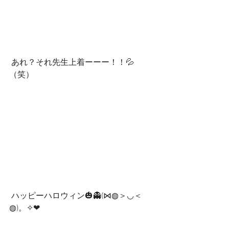
 あれ？それ先生上着ーーー！！💦
（笑）
 ハッピーハロウィン🎃👻(⋈◍＞◡＜
◍)。✧❤