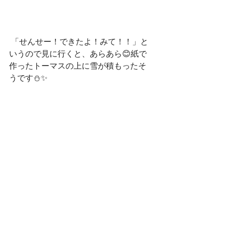
 「せんせー！できたよ！みて！！」と
いうので見に行くと、あらあら😊紙で
作ったトーマスの上に雪が積もったそ
うです⛄✨
 さぼてんきっず六供のお友達の中に
は、電車が大好きなお友達が何人かい
ていつも紙に架空の路線図を書いたり