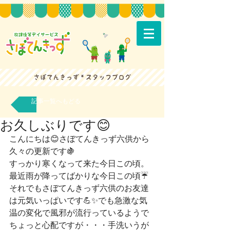
記事一覧へもどる
お久しぶりです😊
こんにちは😊さぼてんきっず六供から
久々の更新です🍇
すっかり寒くなって来た今日この頃。
最近雨が降ってばかりな今日この頃☔
それでもさぼてんきっず六供のお友達
は元気いっぱいです💪✨でも急激な気
温の変化で風邪が流行っているようで
ちょっと心配ですが・・・手洗いうが