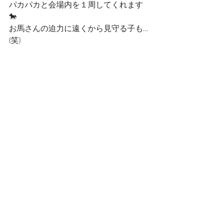
パカパカと会場内を１周してくれます
🐎
お馬さんの迫力に遠くから見守る子も…
(笑)