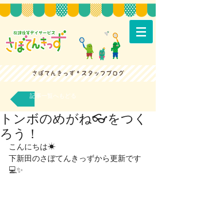
記事一覧へもどる
トンボのめがね👓をつく
ろう！
こんにちは☀
下新田のさぼてんきっずから更新です
💻✨