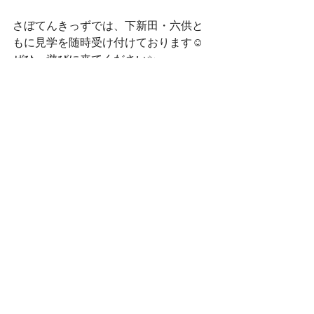
さぼてんきっずでは、下新田・六供と
もに見学を随時受け付けております☺
ぜひ、遊びに来てください✨
お問い合わせはこちらから☎
下新田：027-289-2164
六　供：027-289-6675
お電話お待ちしております☺
お読みいただきありがとうございまし
た🌈✨