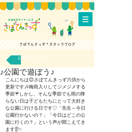
記事一覧へもどる
♪公園で遊ぼう♪
こんにちは😊さぼてんきっず六供から
更新です🎶梅雨入りしてジメジメする
季節☔しかし、そんな季節でも雨の降
らない日は子どもたちにとって大好き
な公園に行ける日です♡「先生～今日
公園行かないの？」「今日はどこの公
園に行くの？」という声が聞こえてき
ます👂✨