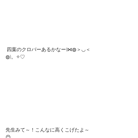
 四葉のクロバーあるかなー(⋈◍＞◡＜
◍)。✧♡
先生みて～！こんなに高くこげたよ～
😊