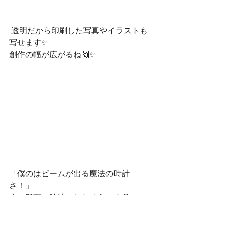
 透明だから印刷した写真やイラストも
写せます✨
創作の幅が広がるね🙌✨
「僕のはビームが出る魔法の時計
さ！」
赤い盤面の時計にしたそうです😁かっ
こいい！ 