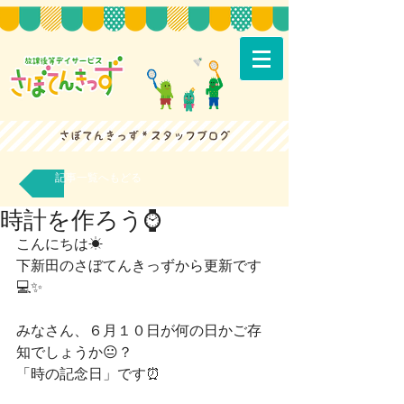
記事一覧へもどる
時計を作ろう⌚
こんにちは☀
下新田のさぼてんきっずから更新です
💻✨
みなさん、６月１０日が何の日かご存
知でしょうか😐？
「時の記念日」です⏰