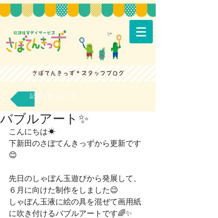
記事一覧へもどる
バブルアート✨
こんにちは☀
下新田のさぼてんきっずから更新です
😊
先日のしゃぼん玉遊びから発展して、
６月に向けた制作をしました😉
しゃぼん玉液に絵の具を混ぜて画用紙
に吹き付けるバブルアートです🌈✨