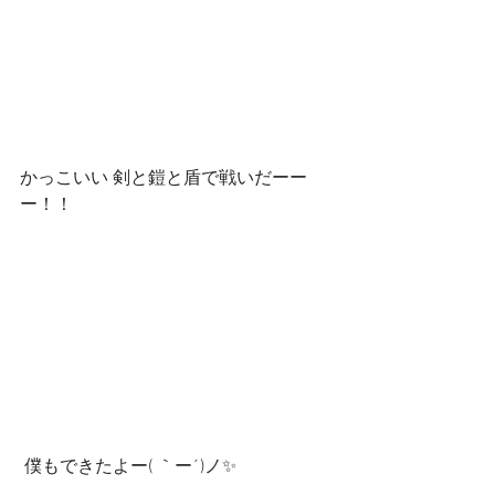
かっこいい 剣と鎧と盾で戦いだーー
ー！！
 僕もできたよー( ｀ー´)ノ✨