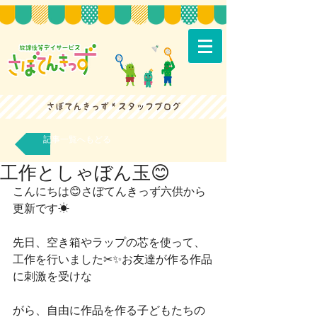
記事一覧へもどる
工作としゃぼん玉😊
こんにちは😊さぼてんきっず六供から
更新です☀
先日、空き箱やラップの芯を使って、
工作を行いました✂✨お友達が作る作品
に刺激を受けな
がら、自由に作品を作る子どもたちの