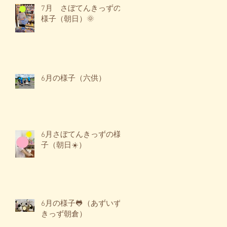
7月 さぼてんきっずの
様子（朝日）🌞
6月の様子（六供）
6月さぼてんきっずの様
子（朝日☀️）
6月の様子🐸（あずいず
きっず朝倉）