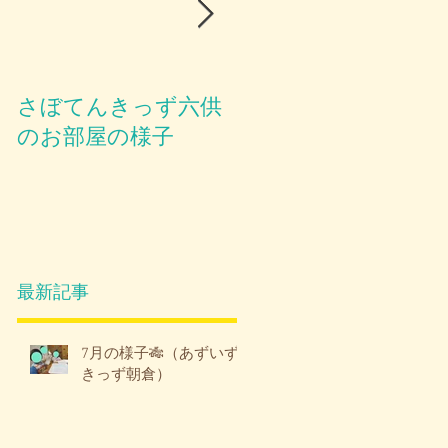
さぼてんきっず六供
お部屋のご紹介😪
のお部屋の様子
最新記事
7月の様子🎋（あずいず
きっず朝倉）