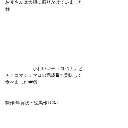
お兄さんは大胆に振りかけていました
😎
　　　　　　かわいいチョコバナナと
チョコマシュマロの完成🍫✨美味しく
食べました🍽️😋
制作(年賀状・絵馬作り📝)