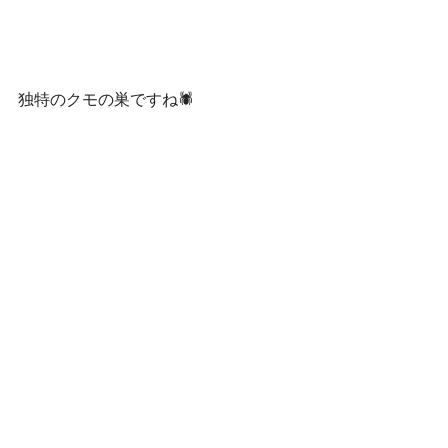
独特のクモの巣ですね🕷