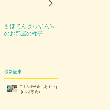
さぼてんきっず六供
お部屋のご紹介😪
のお部屋の様子
最新記事
7月の様子🎋（あずいず
きっず朝倉）