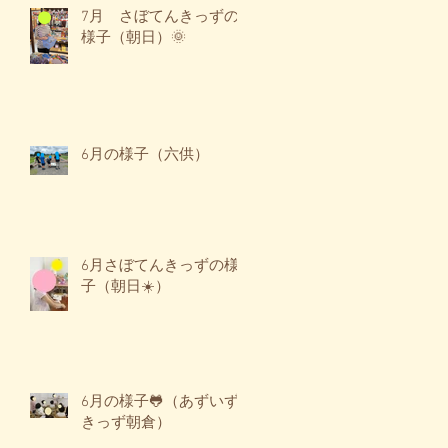
7月 さぼてんきっずの
様子（朝日）🌞
6月の様子（六供）
6月さぼてんきっずの様
子（朝日☀️）
6月の様子🐸（あずいず
きっず朝倉）