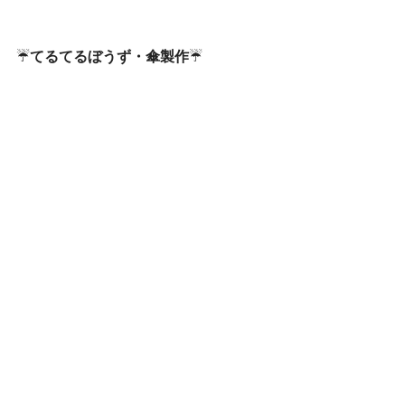
☔
てるてるぼうず・傘製作
☔