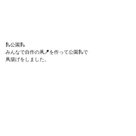
🛝公園🛝
みんなで自作の凧🪁を作って公園🛝で
凧揚げをしました。