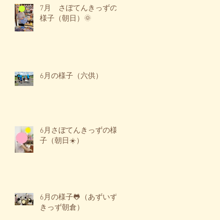
7月 さぼてんきっずの
様子（朝日）🌞
6月の様子（六供）
6月さぼてんきっずの様
子（朝日☀️）
6月の様子🐸（あずいず
きっず朝倉）