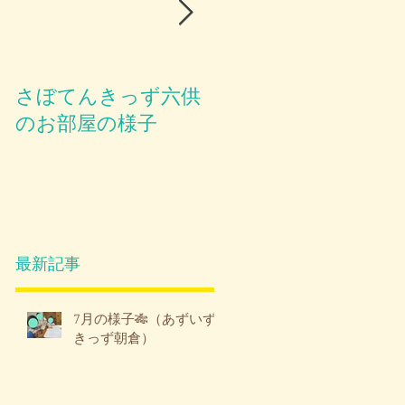
さぼてんきっず六供
お部屋のご紹介😪
のお部屋の様子
最新記事
7月の様子🎋（あずいず
きっず朝倉）