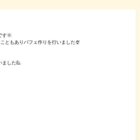
す🌞
いこともありパフェ作りを行いました🍨
ました🙋