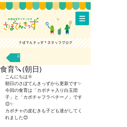
記事一覧へもどる
食育🔪(朝日)
こんにちは🌞
朝日のさぼてんきっずから更新です✨
今回の食育は「カボチャ入り白玉団
子」と「カボチャフラペチーノ」です
😊✨
カボチャの皮むきも子ども達がしてく
れました😊