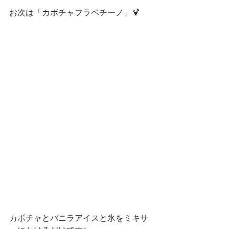
お次は「カボチャフラペチーノ」🍹
カボチャとバニラアイスと氷をミキサ