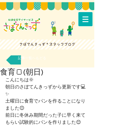
記事一覧へもどる
食育🍞(朝日)
こんにちは🌞
朝日のさぼてんきっずから更新です💻
✨
土曜日に食育でパンを作ることになり
ました😊
前日に冬休み期間だった子に早く来て
もらい試験的にパンを作りました😊