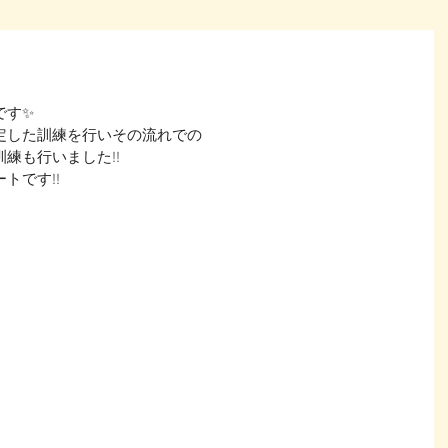
です✨
定した訓練を行いその流れでの
練も行いました!!
トです!!