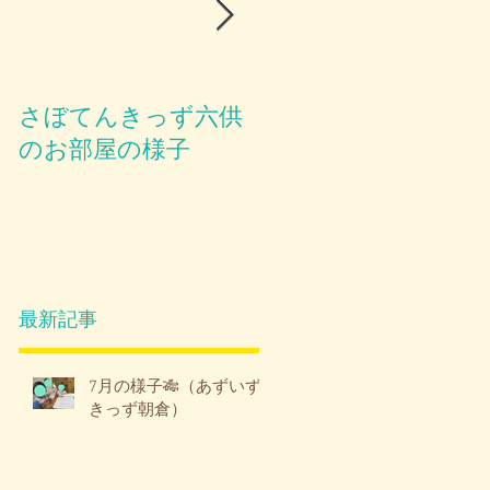
さぼてんきっず六供
お部屋のご紹介😪
のお部屋の様子
最新記事
7月の様子🎋（あずいず
きっず朝倉）