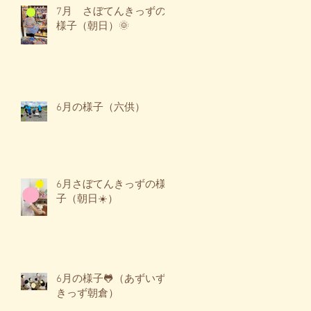
7月 さぼてんきっずの
様子（朝日）🌞
6月の様子（六供）
6月さぼてんきっずの様
子（朝日☀️）
6月の様子🐸（あずいず
きっず朝倉）