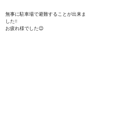
無事に駐車場で避難することが出来ま
した!!
お疲れ様でした😉
土曜にいなかった子もいたので週明け
の月曜日にも再度火災についての話を
しました😀