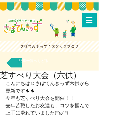
記事一覧へもどる
芝すべり大会（六供）
こんにちは☺さぼてんきっず六供から
更新です🌵🌵
今年も芝すべり大会を開催！！
去年苦戦したお友達も、コツを掴んで
上手に滑れていました(*‘ω‘ *)