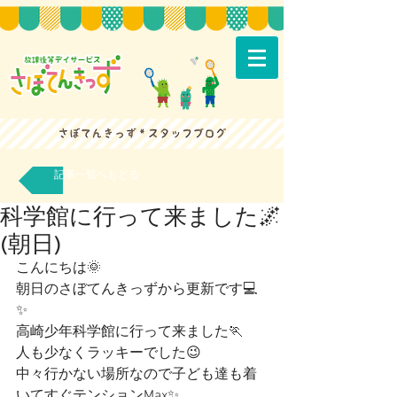
記事一覧へもどる
科学館に行って来ました🌌
(朝日)
こんにちは🌞
朝日のさぼてんきっずから更新です💻
✨
高崎少年科学館に行って来ました🏃
人も少なくラッキーでした😉
中々行かない場所なので子ども達も着
いてすぐテンションMax✨