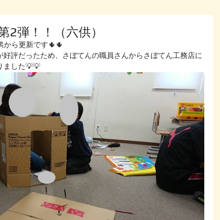
第2弾！！（六供）
から更新です🌵🌵
が好評だったため、さぼてんの職員さんからさぼてん工務店に
ました💡💡