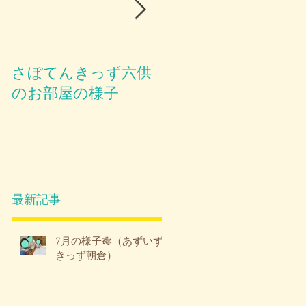
さぼてんきっず六供
お部屋のご紹介😪
のお部屋の様子
最新記事
7月の様子🎋（あずいず
きっず朝倉）