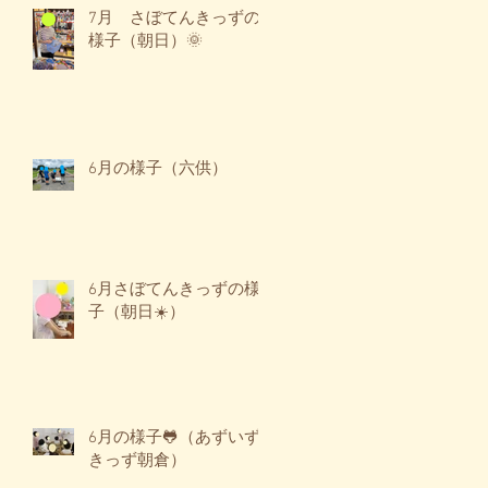
7月 さぼてんきっずの
様子（朝日）🌞
6月の様子（六供）
6月さぼてんきっずの様
子（朝日☀️）
6月の様子🐸（あずいず
きっず朝倉）