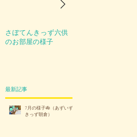
さぼてんきっず六供
お部屋のご紹介😪
のお部屋の様子
最新記事
7月の様子🎋（あずいず
きっず朝倉）