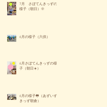
7月 さぼてんきっずの
様子（朝日）🌞
6月の様子（六供）
6月さぼてんきっずの様
子（朝日☀️）
6月の様子🐸（あずいず
きっず朝倉）