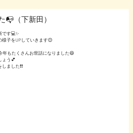
た📭（下新田）
す💻✨ 
様子をUPしていきます😊
。今年もたくさんお世話になりました😄
ょう💕
しました❗❗