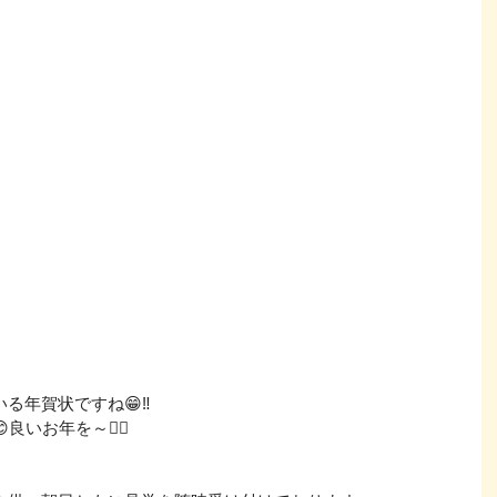
る年賀状ですね😁‼
良いお年を～✋🏻