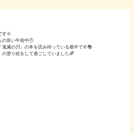
す🌞
の良い午前中🕘
「鬼滅の刃」の本を読み待っている最中です📚
の塗り絵をして過ごしていました🌈