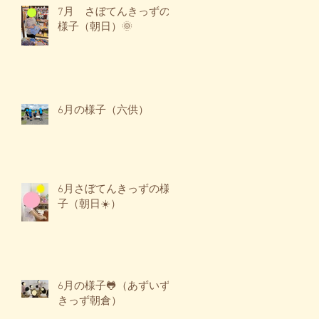
7月 さぼてんきっずの
様子（朝日）🌞
6月の様子（六供）
6月さぼてんきっずの様
子（朝日☀️）
6月の様子🐸（あずいず
きっず朝倉）