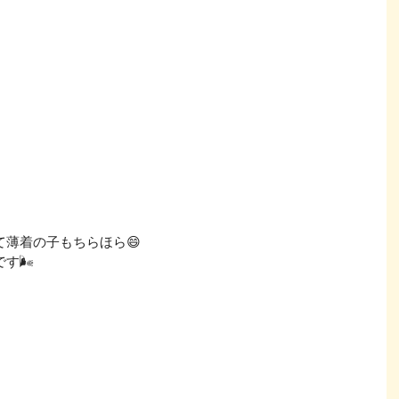
薄着の子もちらほら😄
す🌬