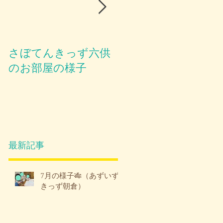
さぼてんきっず六供
お部屋のご紹介😪
のお部屋の様子
最新記事
7月の様子🎋（あずいず
きっず朝倉）