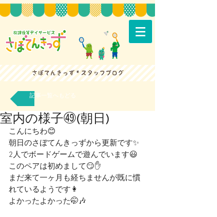
記事一覧へもどる
室内の様子㊾(朝日)
こんにちわ😊
朝日のさぼてんきっずから更新です✨
2人でボードゲームで遊んでいます😃
このペアは初めまして😏✋
まだ来て一ヶ月も経ちませんが既に慣
れているようです👩
よかったよかった🤭🎶