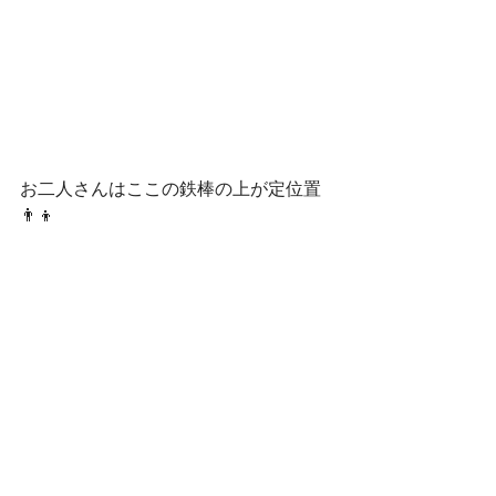
お二人さんはここの鉄棒の上が定位置
👨👦
今日も公園の様子を高みの見物👀