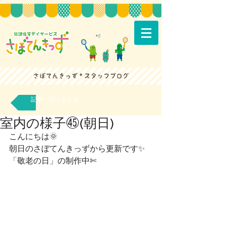
記事一覧へもどる
室内の様子㊺(朝日)
こんにちは🌞
朝日のさぼてんきっずから更新です✨
「敬老の日」の制作中✄