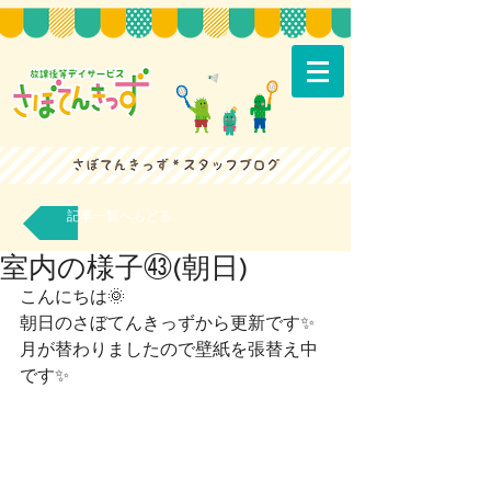
記事一覧へもどる
室内の様子㊸(朝日)
こんにちは🌞
朝日のさぼてんきっずから更新です✨
月が替わりましたので壁紙を張替え中
です✨