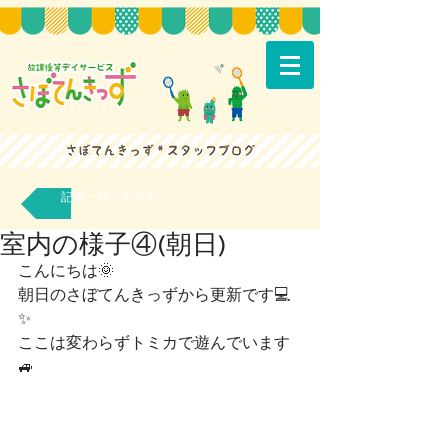
記事一覧へもどる
室内の様子④(朝日)
こんにちは🌞
朝日のさぼてんきっずから更新です💻
✨
ここは変わらずトミカで遊んでいます
🚙