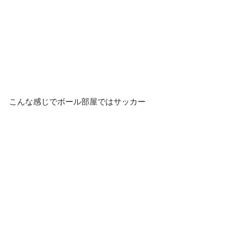
こんな感じでボール部屋ではサッカー
⚽やらドッヂボール🥎をして過ごして
います🎶