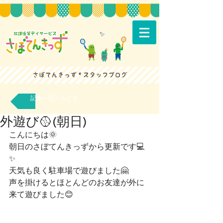
記事一覧へもどる
外遊び🥎(朝日)
こんにちは🌞
朝日のさぼてんきっずから更新です💻
✨
天気も良く駐車場で遊びました🤗
声を掛けるとほとんどのお友達が外に
来て遊びました😊