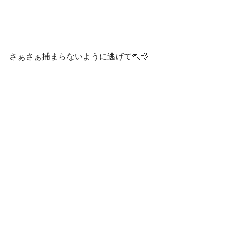
さぁさぁ捕まらないように逃げて🏃💨