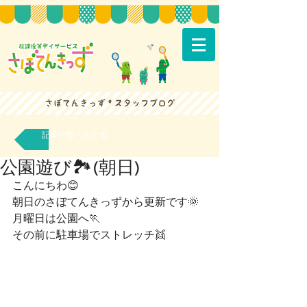
記事一覧へもどる
公園遊び🏞(朝日)
こんにちわ😊
朝日のさぼてんきっずから更新です🌞
月曜日は公園へ🏃
その前に駐車場でストレッチ👯