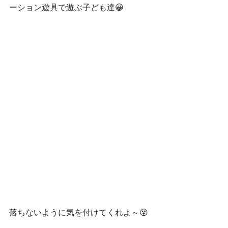
ーション遊具で遊ぶ子ども達😀
落ちないように気を付けてくれよ～😵