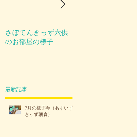
さぼてんきっず六供
お部屋のご紹介😪
のお部屋の様子
最新記事
7月の様子🎋（あずいず
きっず朝倉）