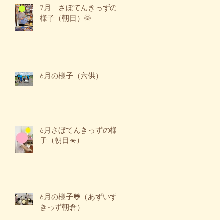
7月 さぼてんきっずの
様子（朝日）🌞
6月の様子（六供）
6月さぼてんきっずの様
子（朝日☀️）
6月の様子🐸（あずいず
きっず朝倉）