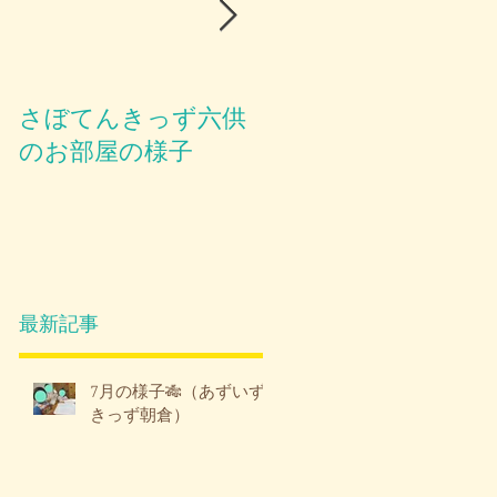
さぼてんきっず六供
お部屋のご紹介😪
のお部屋の様子
最新記事
7月の様子🎋（あずいず
きっず朝倉）