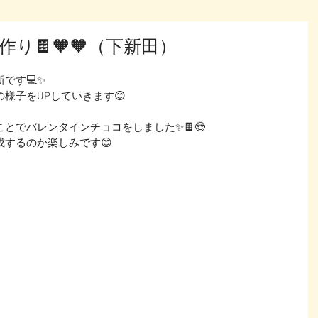
り🍫🧡🧡（下新田）
す💻✨ 
様子をUPしていきます😊
とでバレンタインチョコをしました✨🍫😍
するのか楽しみです😊