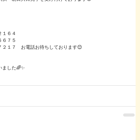
２１６４
６６７５
７２１７　お電話お待ちしております😊
ました🌈✨