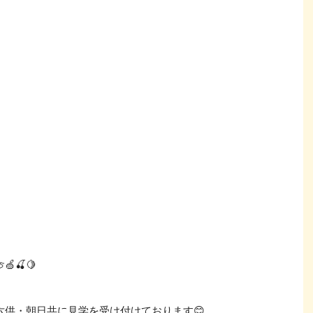
🍒🍋
六供・朝日共に見学を受け付けております😊