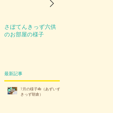
さぼてんきっず六供
お部屋のご紹介😪
のお部屋の様子
最新記事
7月の様子🎋（あずいず
きっず朝倉）