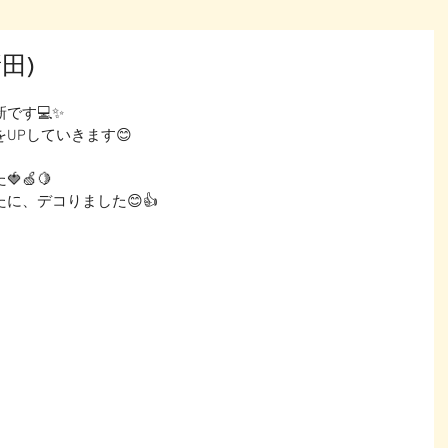
田)
す💻✨ 
UPしていきます😊
🍏🍋
に、デコりました😊👍