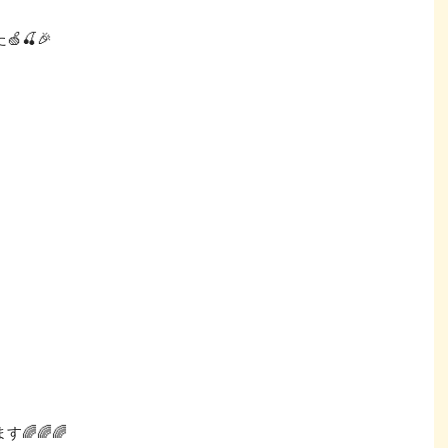
🍒🎉
🌈🌈🌈