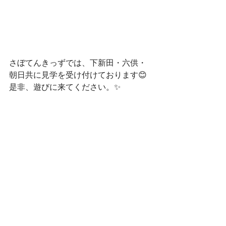
さぼてんきっずでは、下新田・六供・
朝日共に見学を受け付けております😊
是非、遊びに来てください。✨
お問い合わせは、こちらから☎
　　下新田：０２７－２８９－２１６
４
　　六　供：０２７－２８９－６６７
５
　　朝　日：０２７－２１２－７２１
７　お電話お待ちしております😊