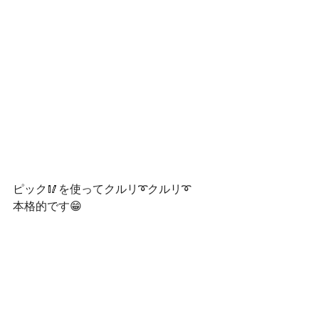
ピック🥢を使ってクルリ➰クルリ➰
本格的です😁