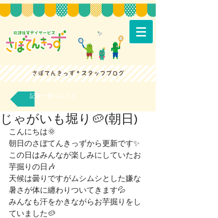
記事一覧へもどる
じゃがいも堀り🥔(朝日)
こんにちは🌞
朝日のさぼてんきっずから更新です✨
この日はみんなが楽しみにしていたお
芋掘りの日🎶
天候は曇りですがムシムシとした嫌な
暑さが体に纏わりついてきます💦
みんなも汗をかきながらお芋掘りをし
ていました🥔