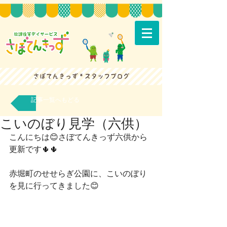
記事一覧へもどる
こいのぼり見学（六供）
こんにちは😊さぼてんきっず六供から
更新です🌵🌵
赤堀町のせせらぎ公園に、こいのぼり
を見に行ってきました😊