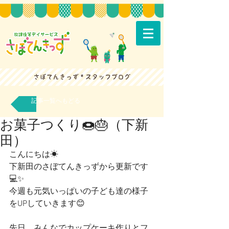
記事一覧へもどる
お菓子つくり🍩🎂（下新
田）
こんにちは☀
下新田のさぼてんきっずから更新です
💻✨  
今週も元気いっぱいの子ども達の様子
をUPしていきます😊
先日、みんなでカップケーキ作りとフ