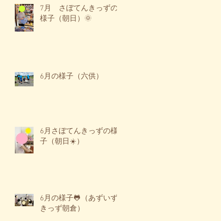
7月 さぼてんきっずの
様子（朝日）🌞
6月の様子（六供）
6月さぼてんきっずの様
子（朝日☀️）
6月の様子🐸（あずいず
きっず朝倉）