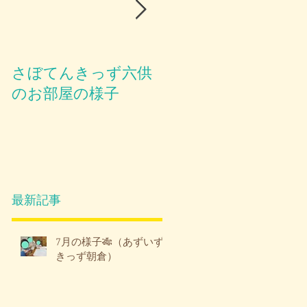
さぼてんきっず六供
お部屋のご紹介😪
のお部屋の様子
最新記事
7月の様子🎋（あずいず
きっず朝倉）