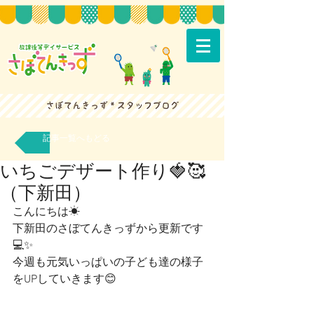
記事一覧へもどる
いちごデザート作り🍓🥰
（下新田）
こんにちは☀
下新田のさぼてんきっずから更新です
💻✨ 
今週も元気いっぱいの子ども達の様子
をUPしていきます😊