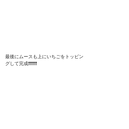
最後にムースも上にいちごをトッピン
グして完成❗❗❗❗❗❗