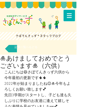
記事一覧へもどる
🎍あけましておめでとう
ございます🎍（六供）
こんにちは😄さぼてんきっず六供から
今年最初の更新です🌵🌵
2022年が始まりましたね😌🎍今年もよ
ろしくお願い致します💕
先日3学期がスタートし、子ども達も久
しぶりに学校のお友達に逢えて嬉しそ
うな表情を見せていました👀💕